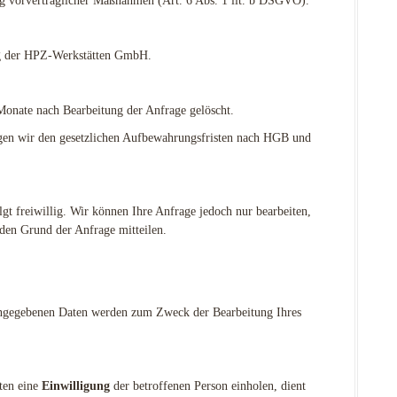
g vorvertraglicher Maßnahmen (Art. 6 Abs. 1 lit. b DSGVO).
rg der HPZ-Werkstätten GmbH.
 Monate nach Bearbeitung der Anfrage gelöscht.
egen wir den gesetzlichen Aufbewahrungsfristen nach HGB und
gt freiwillig. Wir können Ihre Anfrage jedoch nur bearbeiten,
den Grund der Anfrage mitteilen.
angegebenen Daten werden zum Zweck der Bearbeitung Ihres
ten eine
Einwilligung
der betroffenen Person einholen, dient